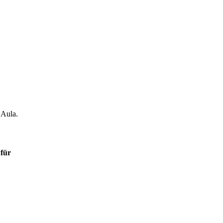
 Aula.
t
für